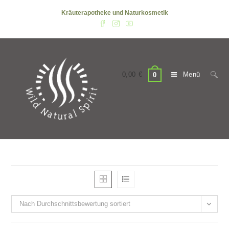
Zum
Kräuterapotheke und Naturkosmetik
Inhalt
springen
0,00
€
Menü
0
Nach Durchschnittsbewertung sortiert