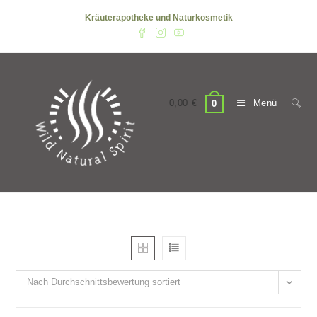
Zum
Kräuterapotheke und Naturkosmetik
Inhalt
springen
0,00
€
Menü
0
Nach Durchschnittsbewertung sortiert