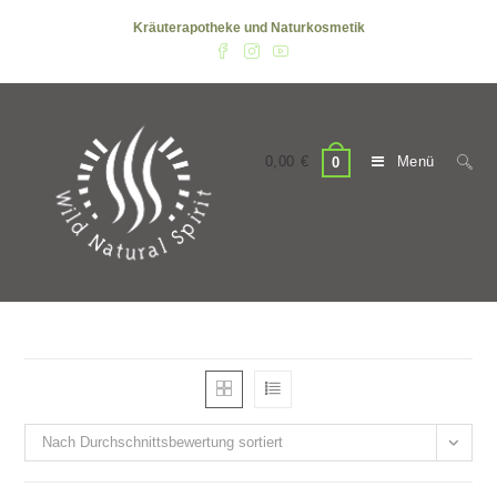
Zum
Kräuterapotheke und Naturkosmetik
Inhalt
springen
0,00
€
Menü
0
Nach Durchschnittsbewertung sortiert