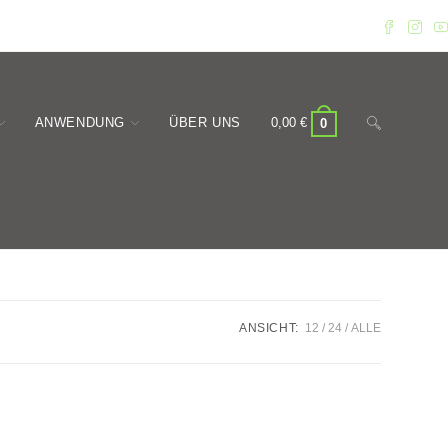
Website-
ANWENDUNG
ÜBER UNS
0,00
€
0
Suche
ANSICHT:
12
24
ALLE
umschalten