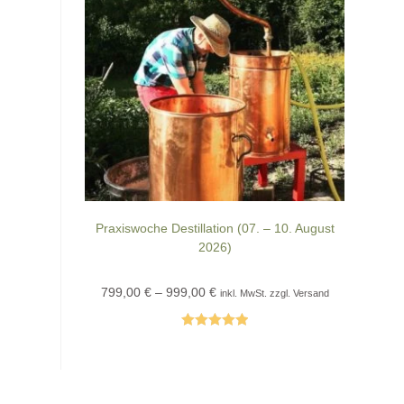
Praxiswoche Destillation (07. – 10. August
2026)
Preisspanne:
799,00
€
–
999,00
€
inkl. MwSt. zzgl. Versand
799,00 €
bis
999,00 €
Bewertet mit
Dieses
Produkt
5.00
von 5
weist
mehrere
Varianten