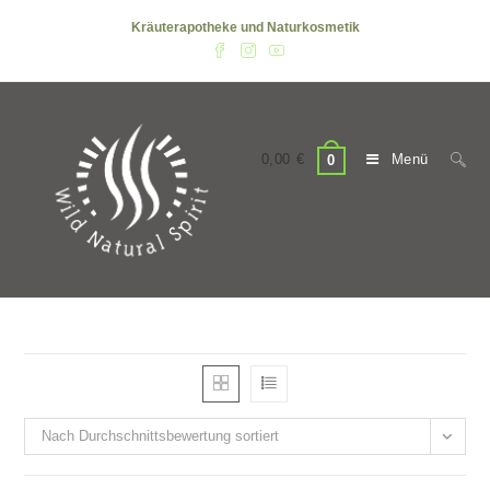
Zum
Kräuterapotheke und Naturkosmetik
Inhalt
springen
0,00
€
Menü
0
Nach Durchschnittsbewertung sortiert