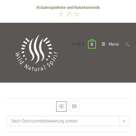
Zum
Kräuterapotheke und Naturkosmetik
Inhalt
springen
0,00
€
Menü
0
Nach Durchschnittsbewertung sortiert