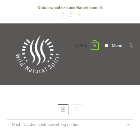
Zum
Kräuterapotheke und Naturkosmetik
Inhalt
springen
0,00
€
Menü
0
Nach Durchschnittsbewertung sortiert