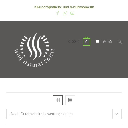
Zum
Kräuterapotheke und Naturkosmetik
Inhalt
springen
0,00
€
Menü
0
Nach Durchschnittsbewertung sortiert