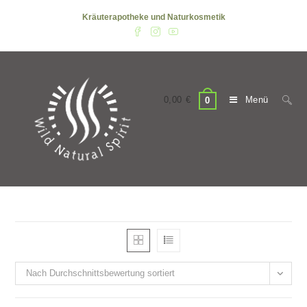
Zum
Kräuterapotheke und Naturkosmetik
Inhalt
springen
0,00
€
Menü
0
Nach Durchschnittsbewertung sortiert