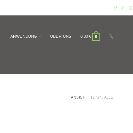
Website-
ANWENDUNG
ÜBER UNS
0,00
€
0
Suche
ANSICHT:
12
24
ALLE
umschalten