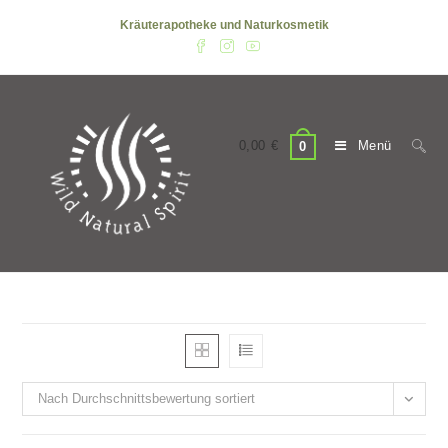
Zum
Kräuterapotheke und Naturkosmetik
Inhalt
springen
0,00
€
Menü
0
Nach Durchschnittsbewertung sortiert