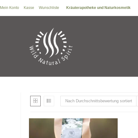
Zum
Mein Konto
Kasse
Wunschliste
Kräuterapotheke und Naturkosmetik
Inhalt
springen
Nach Durchschnittsbewertung sortiert