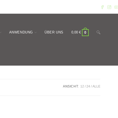
Website-
ANWENDUNG
ÜBER UNS
0,00
€
0
Suche
ANSICHT:
12
24
ALLE
umschalten