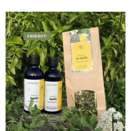
Preis
Preis
war:
ist:
72,50 €
68,00 €.
ANGEBOT!