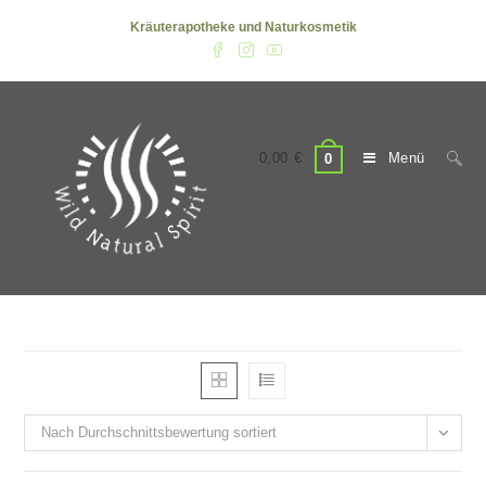
Zum
Kräuterapotheke und Naturkosmetik
Inhalt
springen
0,00
€
Menü
0
Nach Durchschnittsbewertung sortiert