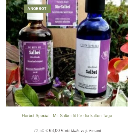
ANGEBOT!
Herbst Special : Mit Salbei fit für die kalten Tage
Ursprünglicher
Aktueller
72,50
€
68,00
€
inkl. MwSt. zzgl. Versand