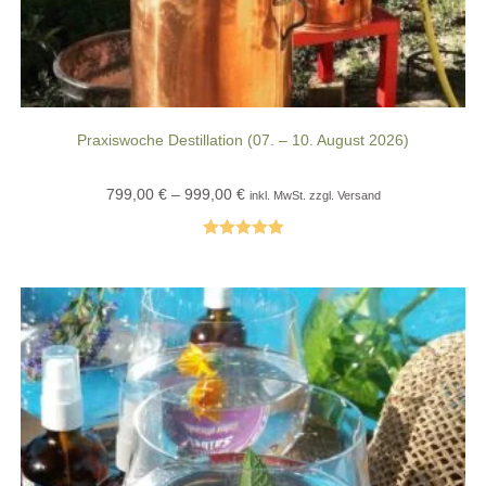
Praxiswoche Destillation (07. – 10. August 2026)
Preisspanne:
799,00
€
–
999,00
€
inkl. MwSt. zzgl. Versand
799,00 €
bis
999,00 €
Bewertet mit
Dieses
Produkt
5.00
von 5
weist
mehrere
Varianten
auf.
Die
Optionen
können
auf
der
Produktseite
gewählt
werden