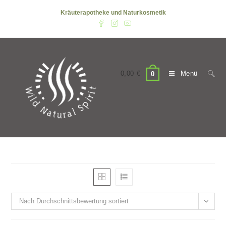
Zum
Kräuterapotheke und Naturkosmetik
Inhalt
springen
0,00
€
Menü
0
Nach Durchschnittsbewertung sortiert