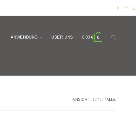
Website-
ANWENDUNG
ÜBER UNS
0,00
€
0
Suche
ANSICHT:
12
24
ALLE
umschalten