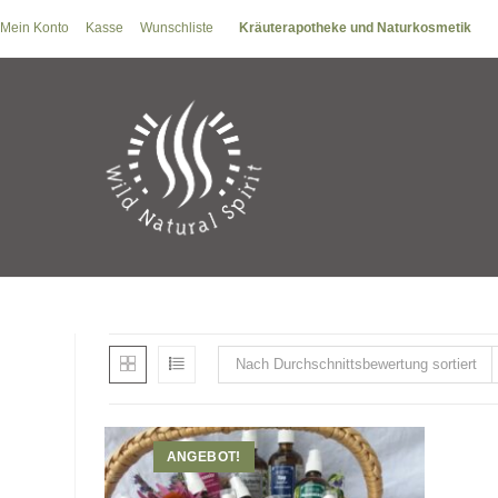
Zum
Mein Konto
Kasse
Wunschliste
Kräuterapotheke und Naturkosmetik
Inhalt
springen
Nach Durchschnittsbewertung sortiert
ANGEBOT!