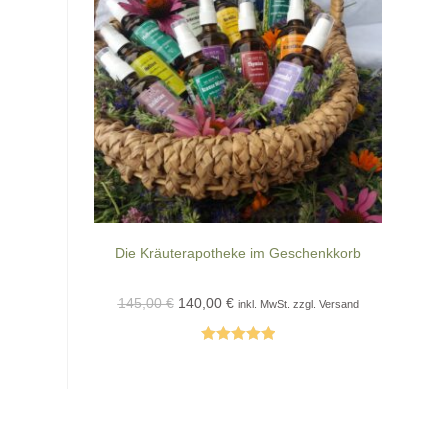
Die Kräuterapotheke im Geschenkkorb
Ursprünglicher
Aktueller
145,00
€
140,00
€
inkl. MwSt. zzgl. Versand
Preis
Preis
war:
ist:
145,00 €
140,00 €.
Bewertet mit
5.00
von 5