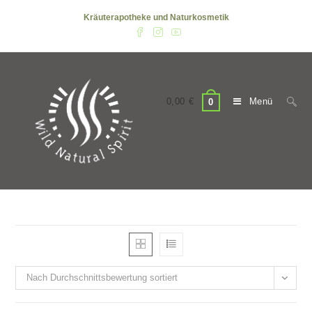
Zum
Kräuterapotheke und Naturkosmetik
Inhalt
springen
0,00
€
Menü
0
Nach Durchschnittsbewertung sortiert