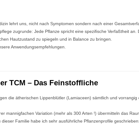
edizin lehrt uns, nicht nach Symptomen sondern nach einer Gesamtverf
pflege zugrunde: Jede Pflanze spricht eine spezifische Verfaßtheit an. 
chen Hautzustand zu spiegeln und in Balance zu bringen.
 unsere Anwendungsempfehlungen.
er TCM – Das Feinstoffliche
n die ätherischen Lippenblütler (Lamiaceen) sämtlich und vorrangig d
rer mannigfachen Variation (mehr als 300 Arten !) übermitteln das Ra
 dieser Familie habe ich sehr ausführliche Pflanzenprofile geschrieben: 