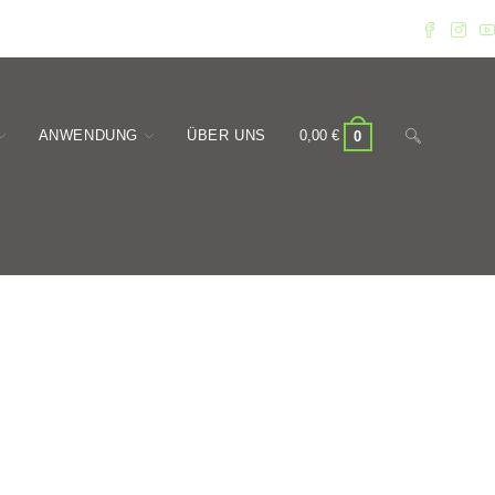
Website-
ANWENDUNG
ÜBER UNS
0,00
€
0
Suche
umschalten