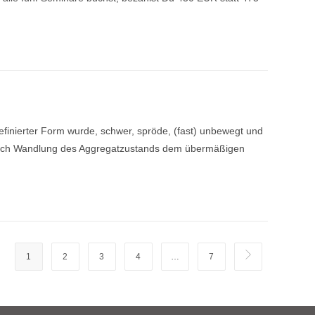
finierter Form wurde, schwer, spröde, (fast) unbewegt und
e durch Wandlung des Aggregatzustands dem übermäßigen
1
2
3
4
…
7
Zur nächsten Se