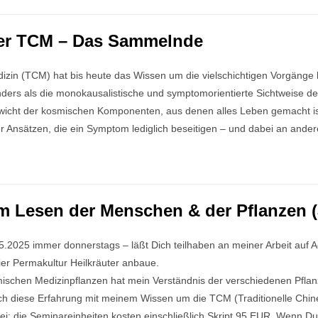
der TCM – Das Sammelnde
edizin (TCM) hat bis heute das Wissen um die vielschichtigen Vorgäng
Anders als die monokausalistische und symptomorientierte Sichtweise 
ewicht der kosmischen Komponenten, aus denen alles Leben gemacht ist
r Ansätzen, die ein Symptom lediglich beseitigen – und dabei an ande
 Lesen der Menschen & der Pflanzen (
.2025 immer donnerstags – läßt Dich teilhaben an meiner Arbeit auf Adi
ier Permakultur Heilkräuter anbaue.
schen Medizinpflanzen hat mein Verständnis der verschiedenen Pflanzen
ch diese Erfahrung mit meinem Wissen um die TCM (Traditionelle Chine
nfrei; die Seminareinheiten kosten einschließlich Skript 95 EUR. Wenn D