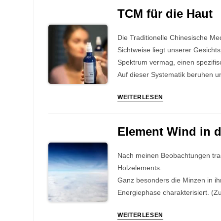
Ernährung
2026)
TCM für die Haut
nach
den
Die Traditionelle Chinesische M
Fünf
Sichtweise liegt unserer Gesichts
Elementen
Spektrum vermag, einen spezifis
(25.-
Auf dieser Systematik beruhen
26.
Juli
TCM
WEITERLESEN
2026)
für
die
Element Wind in d
Haut
Nach meinen Beobachtungen trage
Holzelements.
Ganz besonders die Minzen in ih
Energiephase charakterisiert. (Zu
Element
WEITERLESEN