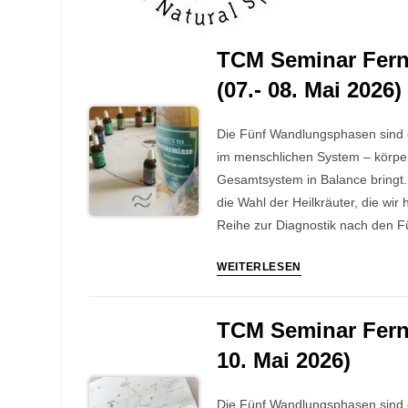
TCM Seminar Fernö
(07.- 08. Mai 2026)
Die Fünf Wandlungsphasen sind e
im menschlichen System – körper
Gesamtsystem in Balance bringt.
die Wahl der Heilkräuter, die wir
Reihe zur Diagnostik nach den 
TCM
WEITERLESEN
Seminar
Fernöstliche
TCM Seminar Fernö
Heilkunde
10. Mai 2026)
mit
einheimischen
Heilkräutern:
Die Fünf Wandlungsphasen sind e