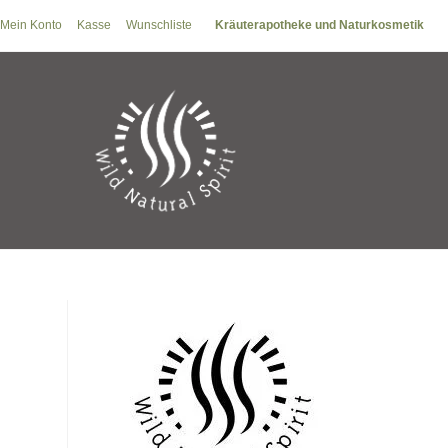
Zum
Mein Konto
Kasse
Wunschliste
Kräuterapotheke und Naturkosmetik
Inhalt
springen