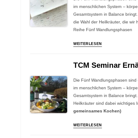
Part
im menschlichen System – körper
1:
Gesamtsystem in Balance bringt.
DIAGNOSTIK
die Wahl der Heilkräuter, die wir
(07.-
Reihe Fünf Wandlungsphasen
08.
TCM
WEITERLESEN
Mai
Seminar
2026)
Fernöstliche
TCM Seminar Ernäh
Heilkunde
mit
Die Fünf Wandlungsphasen sind e
einheimischen
im menschlichen System – körperl
Kräutern:
Gesamtsystem in Balance bringt.
Part
Heilkräuter sind dabei wichtiges
2:
gemeinsames Kochen)
THERAPIE
(09.-
TCM
WEITERLESEN
10.
Seminar
Mai