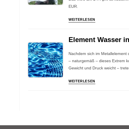
EUR.
Onlineseminar
WEITERLESEN
Vom
Lesen
Element Wasser i
der
Menschen
Nachdem sich im Metallelement d
&
– naturgemäß – dieses Extrem ko
der
Gewicht und Druck weicht – trete
Pflanzen
(Jan
Element
WEITERLESEN
–
Wasser
Juni
in
2026)
der
TCM
–
Das