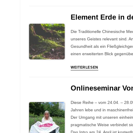
Wind
in
Element Erde in 
der
TCM
Die Traditionelle Chinesische M
–
unseres Geistes relevant sind. 
Das
Gesundheit als ein Fließgleichg
Feinstoffliche
einen erweiterten Blick gegenübe
Element
WEITERLESEN
Erde
in
Onlineseminar Vom
der
TCM
Diese Reihe – vom 24.04. – 28.05
–
Jahren lebe und in maschinenfre
Das
Der Umgang mit unseren einheimi
Sammelnde
pragmatische Weise verbindet si
Das Intro am 24. April ist koste