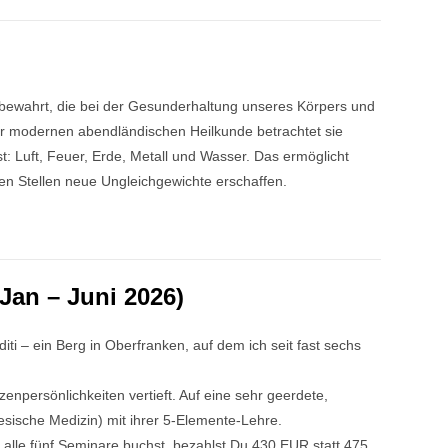
e bewahrt, die bei der Gesunderhaltung unseres Körpers und
der modernen abendländischen Heilkunde betrachtet sie
: Luft, Feuer, Erde, Metall und Wasser. Das ermöglicht
ren Stellen neue Ungleichgewichte erschaffen.
Jan – Juni 2026)
ti – ein Berg in Oberfranken, auf dem ich seit fast sechs
persönlichkeiten vertieft. Auf eine sehr geerdete,
sische Medizin) mit ihrer 5-Elemente-Lehre.
u alle fünf Seminare buchst, bezahlst Du 430 EUR statt 475